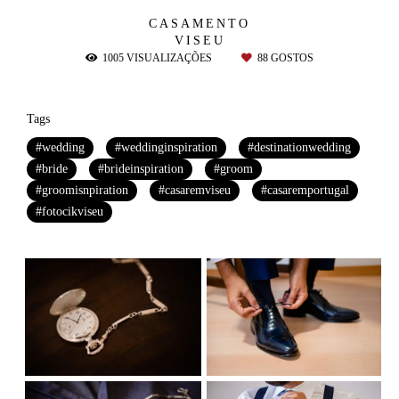
CASAMENTO
VISEU
1005
VISUALIZAÇÕES
88
GOSTOS
Tags
#wedding
#weddinginspiration
#destinationwedding
#bride
#brideinspiration
#groom
#groomisnpiration
#casaremviseu
#casaremportugal
#fotocikviseu